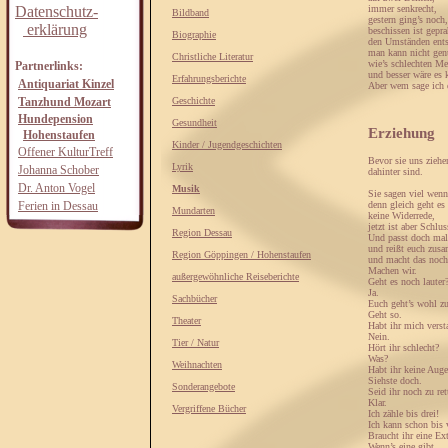
immer senkrecht,
Datenschutz-
Bildband
gestern ging’s noch,
erklärung
beschissen ist gepra
Biographie
den Umständen ents
man kann nicht gen
Christliche Literatur
wie’s schlechten M
Partnerlinks:
und besser wäre es 
Erfahrungsberichte
Antiquariat Kinzel
Aber wem sage ich 
Tanzhund Mozart
Geschichte
Hundepension
Gesundheit
Erziehung
Hohenstaufen
Kinder / Jugendgeschichten
Offener KulturTreff
Bevor sie uns ziehe
Lyrik
Johanna Schober
dahinter sind.
Dr. Anton Vogel
Musik
Sie sagen viel wenn 
denn gleich geht es 
Ferien in Dessau
Mundarten
keine Widerrede,
jetzt ist aber Schlus
Region Dessau
Und passt doch mal
und reißt euch zus
Region Göppingen / Hohenstaufen
und macht das noch 
Machen wir.
außergewöhnliche Reiseberichte
Geht es noch lauter
Ja.
Sachbücher
Euch geht’s wohl zu
Geht so.
Theater
Habt ihr mich verst
Nein.
Tier / Natur
Hört ihr schlecht?
Was?
Weihnachten
Habt ihr keine Aug
Siehste doch.
Sonderangebote
Seid ihr noch zu ret
Klar.
Vergriffene Bücher
Ich zähle bis drei!
Ich kann schon bis v
Braucht ihr eine Ex
Wenn’s eine gibt...