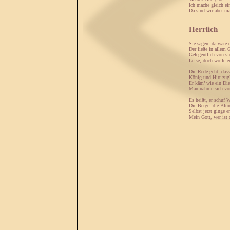
Ich mache gleich ei
Da sind wir aber ma
Herrlich
Sie sagen, da wäre 
Der ließe in allem G
Gelegentlich von si
Leise, doch wolle er
Die Rede geht, dass
König und Hirt zug
Er käm’ wie ein Die
Man nähme sich vor
Es heißt, er schuf
Die Berge, die Blu
Selbst jetzt ginge e
Mein Gott, wer ist 