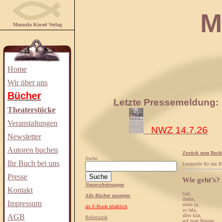
Manuela
Manuela Kinzel Verlag
Home
Wir über uns
Bücher
Letzte Pressemeldung:
Theaterstücke
Veranstaltungen
NWZ 14.7.26
Newsletter
Autoren buchen
Zurück zum Buch
Suche:
Ihr Buch bei uns
Leseprobe für das 
Presse
Wie geht’s?
Neuerscheinungen
Kontakt
Gut,
Alle Bücher anzeigen
danke,
Impressum
muss ja,
als E-Book erhältlich
so lala,
alles klar,
AGB
Belletristik
auf zwei Beinen,