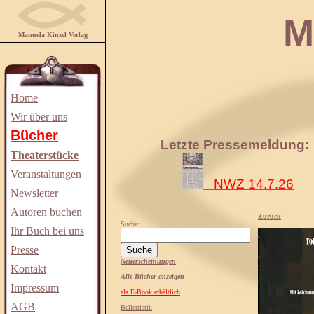
Manuela
Manuela Kinzel Verlag
Home
Wir über uns
Bücher
Letzte Pressemeldung:
Theaterstücke
Veranstaltungen
NWZ 14.7.26
Newsletter
Autoren buchen
Zurück
Suche:
Ihr Buch bei uns
Presse
Neuerscheinungen
Kontakt
Alle Bücher anzeigen
Impressum
als E-Book erhältlich
AGB
Belletristik