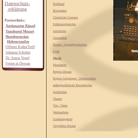
Datenschutz-
Bildband
erklärung
Biographie
Christliche Literatur
Partnerlinks:
Erfahrungsberichte
Antiquariat Kinzel
Tanzhund Mozart
Geschichte
Hundepension
Gesundheit
Hohenstaufen
Kinder / Jugendgeschichten
Offener KulturTreff
Lyrik
Johanna Schober
Dr. Anton Vogel
Musik
Ferien in Dessau
Mundarten
Region Dessau
Region Göppingen / Hohenstaufen
außergewöhnliche Reiseberichte
Sachbücher
Theater
Tier / Natur
Weihnachten
Sonderangebote
Vergriffene Bücher