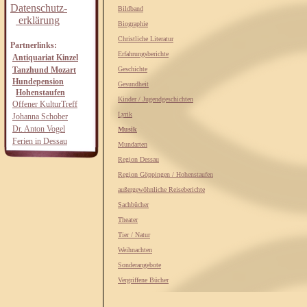
Datenschutz-
Bildband
erklärung
Biographie
Christliche Literatur
Partnerlinks:
Erfahrungsberichte
Antiquariat Kinzel
Tanzhund Mozart
Geschichte
Hundepension
Gesundheit
Hohenstaufen
Kinder / Jugendgeschichten
Offener KulturTreff
Lyrik
Johanna Schober
Dr. Anton Vogel
Musik
Ferien in Dessau
Mundarten
Region Dessau
Region Göppingen / Hohenstaufen
außergewöhnliche Reiseberichte
Sachbücher
Theater
Tier / Natur
Weihnachten
Sonderangebote
Vergriffene Bücher