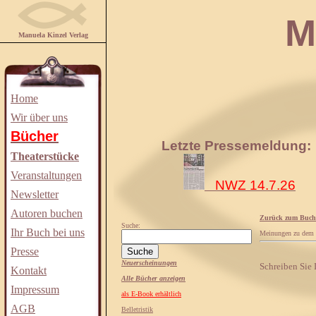
Manuela
Manuela Kinzel Verlag
Home
Wir über uns
Bücher
Letzte Pressemeldung:
Theaterstücke
Veranstaltungen
NWZ 14.7.26
Newsletter
Autoren buchen
Zurück zum Buch
Suche:
Ihr Buch bei uns
Meinungen zu dem
Presse
Neuerscheinungen
Schreiben Sie
Kontakt
Alle Bücher anzeigen
Impressum
als E-Book erhältlich
AGB
Belletristik