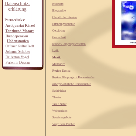
Datenschutz-
Bildband
erklärung
Biographie
Christliche Literatur
Partnerlinks:
Erfahrungsberichte
Antiquariat Kinzel
Tanzhund Mozart
Geschichte
Hundepension
Gesundheit
Hohenstaufen
Kinder / Jugendgeschichten
Offener KulturTreff
Lyrik
Johanna Schober
Dr. Anton Vogel
Musik
Ferien in Dessau
Mundarten
Region Dessau
Region Göppingen / Hohenstaufen
außergewöhnliche Reiseberichte
Sachbücher
Theater
Tier / Natur
Weihnachten
Sonderangebote
Vergriffene Bücher