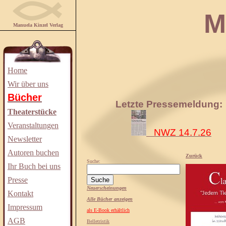
Manuela
Manuela Kinzel Verlag
Home
Wir über uns
Bücher
Letzte Pressemeldung:
Theaterstücke
Veranstaltungen
NWZ 14.7.26
Newsletter
Autoren buchen
Zurück
Suche:
Ihr Buch bei uns
Presse
Neuerscheinungen
Kontakt
Alle Bücher anzeigen
Impressum
als E-Book erhältlich
AGB
Belletristik