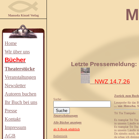
Manuela
Manuela Kinzel Verlag
Home
Wir über uns
Bücher
Letzte Pressemeldung:
Theaterstücke
Veranstaltungen
NWZ 14.7.26
Newsletter
Autoren buchen
Zurück zum Buch
Suche:
Ihr Buch bei uns
Leseprobe für das 
... von Menscha, 
Presse
Tri Tra Trampala
Neuerscheinungen
Kontakt
Es tramplat Tri Tra
Alle Bücher anzeigen
in unserm Ländle ro
Impressum
Es tramplat Tri Tra
als E-Book erhältlich
in unserm Ländle r
Do rüttelts mich, d
AGB
Belletristik
da schau ich dreimo