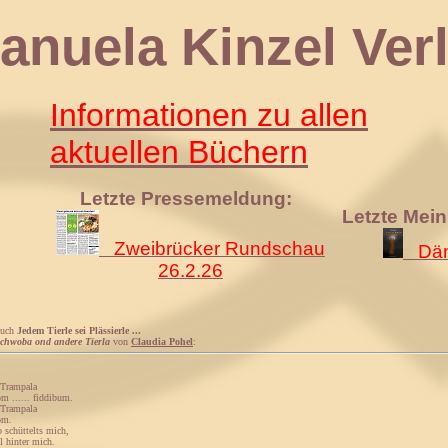
 Kinzel Verl
Informationen zu allen
aktuellen Büchern
Letzte Pressemeldung:
Letzte Mei
Zweibrücker Rundschau
Däm
26.2.26
Buch
Jedem Tierle sei Plässierle ...
Schwoba ond andere Tierla
von
Claudia Pohel
:
 Trampala
m ...... fiddibum.
 Trampala
om.
o schüttelts mich,
l hinter mich.