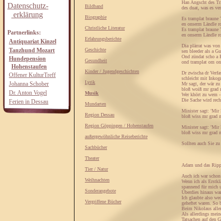
Han Angscht des Tr
Datenschutz-
Bildband
des duat, was es ver
erklärung
Biographie
Es tramplat braune
en onserm Ländle ro
Christliche Literatur
Es tramplat braune
Partnerlinks:
en onserm Ländle r
Erfahrungsberichte
Antiquariat Kinzel
Dia plärrat was vo
Tanzhund Mozart
Geschichte
sen bleeder als a Gu
Ond zündat scho a 
Hundepension
Gesundheit
ond tramplat om ons
Hohenstaufen
Kinder / Jugendgeschichten
Dr zwischa dr Verfa
Offener KulturTreff
schleicht mit Inkog
Lyrik
Johanna Schober
Mr sagt, der wär zu
bloß woiß mr grad 
Dr. Anton Vogel
Musik
Wer khört zu wem -
Die Sache wird rec
Ferien in Dessau
Mundarten
Minister sagt: 'Mir 
Region Dessau
bloß wiss mr grad no
Region Göppingen / Hohenstaufen
Minister sagt: 'Mir 
bloß wiss mr grad no
außergewöhnliche Reiseberichte
Sollten auch Sie zu
Sachbücher
Theater
Adam und das Ripp
Tier / Natur
Auch ich war schon 
Weihnachten
Wenn ich als Erstkl
spannend für mich 
Sonderangebote
Überdies hinaus war
Ich glaubte also w
Vergriffene Bücher
geheftet waren. So 
Beim Nikolaus aller
Als allerdings mein
Tatsachen auf den 