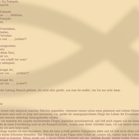
i Tra Trampale,
spricht.
 Trampala
m ...... fiddibum.
 Trampala
om.
n Fremdahass,
rkafass.
Pulverfass
 rom ...... juchhee!!!
ssungsschutz
nito.
 ebbas Nutz,
net wo.
 wer schafft bei wem?
ht unbequem.
kriagat die,
it wie ...... juchhee!!!'
kriagat die,
it wie ...... ju-hee!!!'
 der Gattung Mensch gehören, die nicht alles glaubt, was man ihr erzählt, tun Sie nur recht daran.
le
immer sehr skeptisch manchen Märchen gegenüber, vermutete immer schon einen geheimen und tieferen Hintergru
ässlerin auch noch so jung und unschuldig war, gerade die unausgesprochenen Dinge des Lebens der Erwachsene
und mussten unbedingt herausgefunden werden.
 ich manchen mir suspekt erscheinenden Dingen gegenüber grundskeptisch, und ließ mich ungern wie ein kleines 
eder an einen Froschkönig noch an ein Rumpelstilzchen, woraus man direkt schließen kann, ich war immer schw
bin ich auch heute noch.
dings machte ich eine Ausnahme, denn der hatte ja heiß geliebte Süßigkeiten dabei und ich ließ mich allein sc
e kleine Schwester feststellte: 'Der Nikolaus hot ja am Pappa seine Schuh an', wusste ich, warum man im Leb
Grund zu kommen. Meine gerade mal 4-jährige kleine Schwester war uns, meinem Bruder, meiner großen Schwest