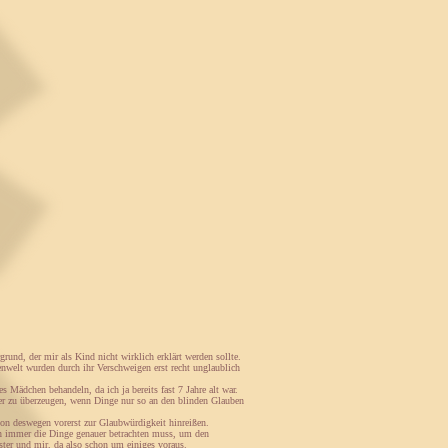
nd, der mir als Kind nicht wirklich erklärt werden sollte.
nwelt wurden durch ihr Verschweigen erst recht unglaublich
Mädchen behandeln, da ich ja bereits fast 7 Jahre alt war.
er zu überzeugen, wenn Dinge nur so an den blinden Glauben
hon deswegen vorerst zur Glaubwürdigkeit hinreißen.
en immer die Dinge genauer betrachten muss, um den
er und mir, da also schon um einiges voraus.