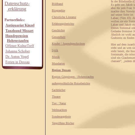
In der Bibelstelle 
Datenschutz-
Bildband
Es geht um Jakob u
erklärung
aber für jede Frau 
Biographie
machte ihm Vorwürfe
auf seiner Seite is
Christliche Literatur
Laban; (Vers 43). A
Partnerlinks:
wollen sie ein Stei
Erfahrungsberichte
Laban und Jakob ein
Antiquariat Kinzel
Dieses Steinmal ode
Tanzhund Mozart
Geschichte
Gedanke frommer Ju
Ähnlich ist wohl a
Hundepension
Gesundheit
Grabstein zu finden 
Hohenstaufen
Kinder / Jugendgeschichten
Hier auf dem israel
Offener KulturTreff
steht und an wen si
Lyrik
Johanna Schober
steht bereit, die Ins
Steinmale, die trös
Dr. Anton Vogel
Musik
sind ein Glaubensze
clamant“, „indem di
Ferien in Dessau
Mundarten
Region Dessau
Region Göppingen / Hohenstaufen
außergewöhnliche Reiseberichte
Sachbücher
Theater
Tier / Natur
Weihnachten
Sonderangebote
Vergriffene Bücher