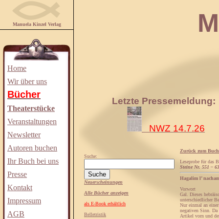
Manuela
Manuela Kinzel Verlag
Home
Wir über uns
Bücher
Letzte Pressemeldung:
Theaterstücke
Veranstaltungen
NWZ 14.7.26
Newsletter
Autoren buchen
Zurück zum Buch
Suche:
Ihr Buch bei uns
Leseprobe für das 
Steine Nr. 551 – 6
Presse
Hagalim l’ nachama
Neuerscheinungen
Kontakt
Vorwort
Alle Bücher anzeigen
Gal. Dieses hebräis
Impressum
unterschiedlicher B
als E-Book erhältlich
Nur einmal an einer 
negativen Sinn. Da 
AGB
Belletristik
Artikel vorn und de