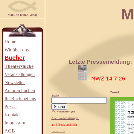
Manuela
Manuela Kinzel Verlag
Home
Wir über uns
Bücher
Letzte Pressemeldung:
Theaterstücke
Veranstaltungen
NWZ 14.7.26
Newsletter
Autoren buchen
Zurück
Suche:
Ihr Buch bei uns
Presse
Neuerscheinungen
Kontakt
Alle Bücher anzeigen
Impressum
als E-Book erhältlich
AGB
Belletristik