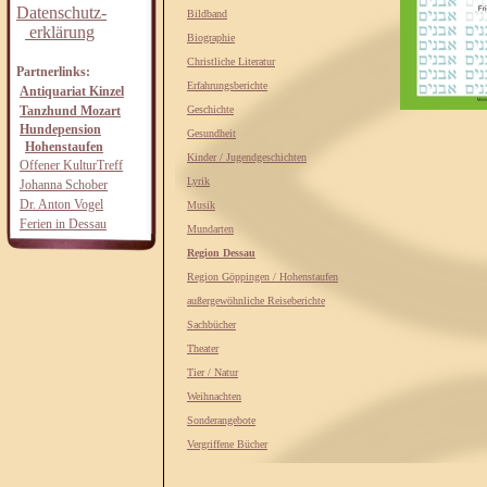
Datenschutz-
Bildband
erklärung
Biographie
Christliche Literatur
Partnerlinks:
Erfahrungsberichte
Antiquariat Kinzel
Tanzhund Mozart
Geschichte
Hundepension
Gesundheit
Hohenstaufen
Kinder / Jugendgeschichten
Offener KulturTreff
Lyrik
Johanna Schober
Dr. Anton Vogel
Musik
Ferien in Dessau
Mundarten
Region Dessau
Region Göppingen / Hohenstaufen
außergewöhnliche Reiseberichte
Sachbücher
Theater
Tier / Natur
Weihnachten
Sonderangebote
Vergriffene Bücher