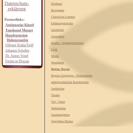
Datenschutz-
Bildband
erklärung
Biographie
Christliche Literatur
Partnerlinks:
Erfahrungsberichte
Antiquariat Kinzel
Tanzhund Mozart
Geschichte
Hundepension
Gesundheit
Hohenstaufen
Kinder / Jugendgeschichten
Offener KulturTreff
Lyrik
Johanna Schober
Dr. Anton Vogel
Musik
Ferien in Dessau
Mundarten
Region Dessau
Region Göppingen / Hohenstaufen
außergewöhnliche Reiseberichte
Sachbücher
Theater
Tier / Natur
Weihnachten
Sonderangebote
Vergriffene Bücher