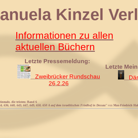
 Kinzel Verl
Informationen zu allen
aktuellen Büchern
Letzte Pressemeldung:
Letzte Mei
Zweibrücker Rundschau
Däm
26.2.26
einmale, die trösten; Band 6
34, 636, 640, 643, 647, 649, 650, 650 A auf dem israelitischen Friedhof in Dessau
" von
Max-Friedrich Ha