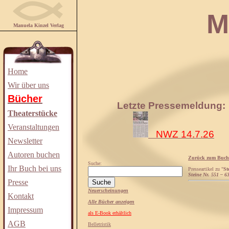
Manuela
Manuela Kinzel Verlag
Home
Wir über uns
Bücher
Letzte Pressemeldung:
Theaterstücke
Veranstaltungen
NWZ 14.7.26
Newsletter
Autoren buchen
Zurück zum Buch
Suche:
Ihr Buch bei uns
Presseartikel zu "
St
Steine Nr. 551 – 6
Presse
Neuerscheinungen
Kontakt
Alle Bücher anzeigen
Impressum
als E-Book erhältlich
AGB
Belletristik