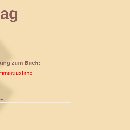
ag
nung zum Buch:
merzustand
hn
: