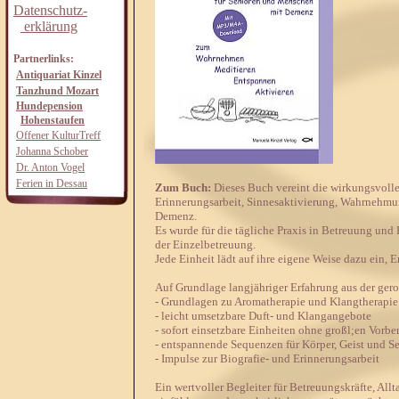
Datenschutz-
erklärung
Partnerlinks:
Antiquariat Kinzel
Tanzhund Mozart
Hundepension
Hohenstaufen
Offener KulturTreff
Johanna Schober
Dr. Anton Vogel
Ferien in Dessau
Zum Buch:
Dieses Buch vereint die wirkungsvoll
Erinnerungsarbeit, Sinnesaktivierung, Wahrnehmun
Demenz.
Es wurde für die tägliche Praxis in Betreuung und P
der Einzelbetreuung.
Jede Einheit lädt auf ihre eigene Weise dazu ein
Auf Grundlage langjähriger Erfahrung aus der gero
- Grundlagen zu Aromatherapie und Klangtherapie
- leicht umsetzbare Duft- und Klangangebote
- sofort einsetzbare Einheiten ohne großl;en Vorb
- entspannende Sequenzen für Körper, Geist und S
- Impulse zur Biografie- und Erinnerungsarbeit
Ein wertvoller Begleiter für Betreuungskräfte, Al