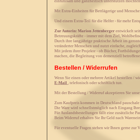
einfühlsam und ganzheitlich unterstützen möchten
Mit Extra-Einheiten für Bettlägerige und Menschen
Und einem Extra-Teil für die Helfer - für mehr En
Zur Autorin: Marion Jettenberger
entwickelt sei
Betreuungskräfte - immer mit dem Ziel, Wohlbefind
Durch ihre langjährige praktische Arbeit im geront
veränderter Menschen und nutzt einfache, zuglei
Mit jedem ihrer Projekte - ob Bücher, Fortbildunge
machen, die Begleitung von demenziell betroffene
Bestellen / Widerrufen
Wenn Sie einen oder mehrere Artikel bestellen / w
E-Mail
, telefonisch oder schriftlich tun.
Mit der Bestellung / Widerruf akzeptieren Sie uns
Zum Kaufpreis kommen in Deutschland pauschale V
Die Ware wird schnellstmöglich nach Eingang Ihrer
Für Auslandsbestellungen fällt eine zusätzliche Pa
Beim Widerruf erhalten Sie Ihr Geld nach Warenei
Für eventuelle Fragen stehen wir Ihnen gerne zur 